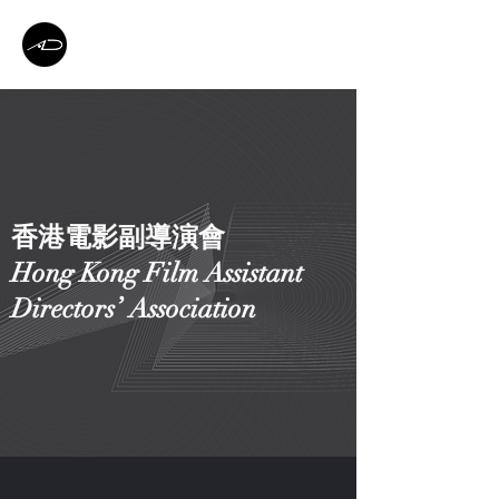
香港電影副導演會
Hong Kong Film Assistant
Directors’ Association