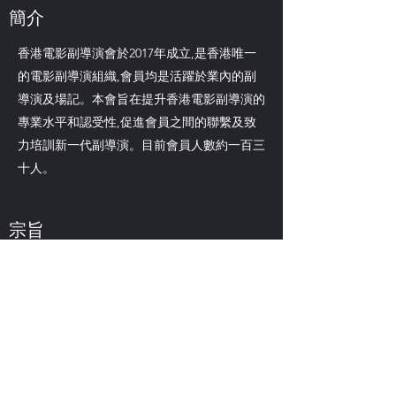
​簡介
香港電影副導演會於2017年成立,是香港唯一
的電影副導演組織,會員均是活躍於業內的副
導演及場記。本會旨在提升香港電影副導演的
專業水平和認受性,促進會員之間的聯繫及致
力培訓新一代副導演。目前會員人數約一百三
十人。
宗旨
促進會員間之團結及友誼
促進會員與業內外各組織、團體之關係
爭取同業的福利及權益
提升香港副導演專業水平及其認受性
培育新一代副導演，薪火相傳