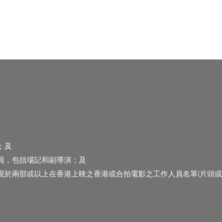
；及
員，包括場記和副導演；及
現於兩部或以上在香港上映之香港或合拍電影之工作人員名單(片頭或