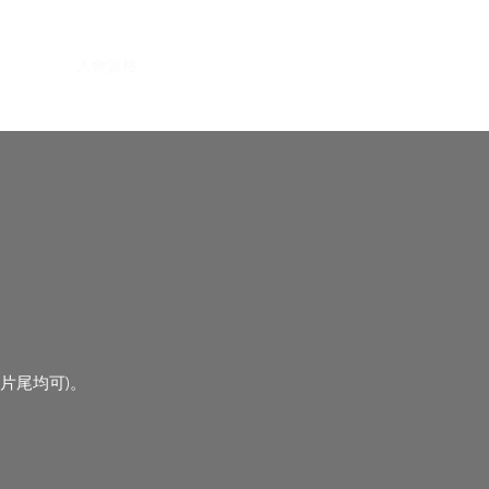
關於本會
入會資格
執委會名單
會員活動
聯絡我們
片尾均可)。